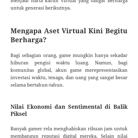
menjadi harta karun virtual yang sangat berharga
untuk generasi berikutnya.
Mengapa Aset Virtual Kini Begitu
Berharga?
Bagi sebagian orang, game mungkin hanya sekadar
hiburan pengisi waktu luang. Namun, bagi
komunitas global, akun game merepresentasikan
investasi waktu, tenaga, dan uang yang sangat besar
selama bertahun-tahun.
Nilai Ekonomi dan Sentimental di Balik
Piksel
Banyak gamer rela menghabiskan ribuan jam untuk
membangun reputasi digital mereka. Selain nilai