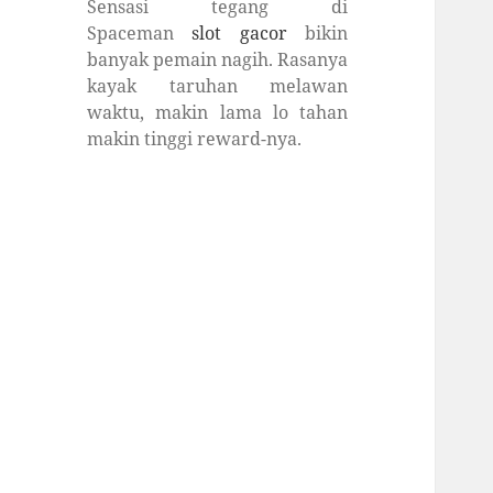
Sensasi tegang di
Spaceman
slot gacor
bikin
banyak pemain nagih. Rasanya
kayak taruhan melawan
waktu, makin lama lo tahan
makin tinggi reward-nya.