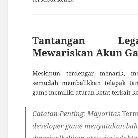
Tantangan Leg
Mewariskan Akun G
Meskipun terdengar menarik, me
semudah membalikkan telapak tan
game memiliki aturan ketat terkait k
Catatan Penting:
Mayoritas
Term
developer game menyatakan bah
diperjualbelikan atau dipindah