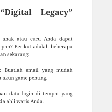
Digital Legacy”
 anak atau cucu Anda dapat
epan? Berikut adalah beberapa
kan sekarang:
:
Buatlah email yang mudah
 akun game penting.
an data login di tempat yang
a ahli waris Anda.