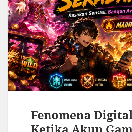
Fenomena Digital
Ketika Akun Gam