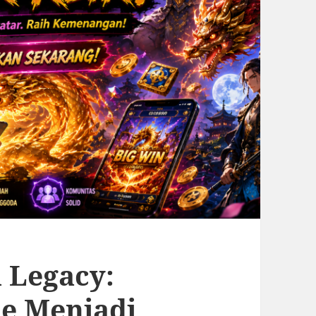
 Legacy:
e Menjadi