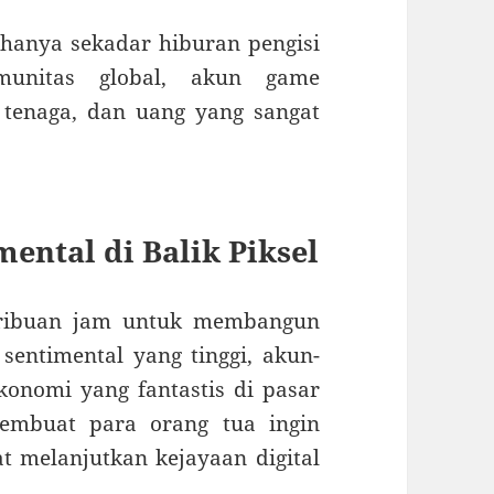
hanya sekadar hiburan pengisi
unitas global, akun game
 tenaga, dan uang yang sangat
ental di Balik Piksel
 ribuan jam untuk membangun
i sentimental yang tinggi, akun-
ekonomi yang fantastis di pasar
membuat para orang tua ingin
 melanjutkan kejayaan digital