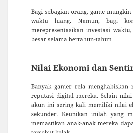
Bagi sebagian orang, game mungkin 
waktu luang. Namun, bagi kom
merepresentasikan investasi waktu,
besar selama bertahun-tahun.
Nilai Ekonomi dan Sentim
Banyak gamer rela menghabiskan
reputasi digital mereka. Selain nila
akun ini sering kali memiliki nilai 
sekunder. Keunikan inilah yang 
memastikan anak-anak mereka dapat
tersebut kelak.