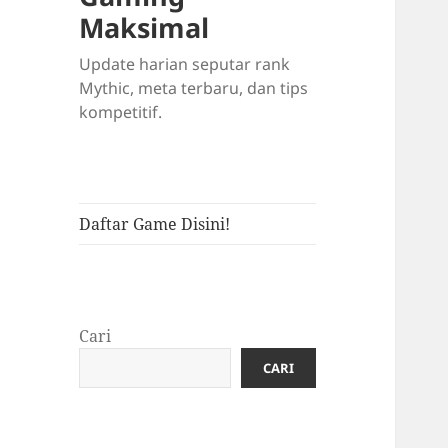
Maksimal
Update harian seputar rank
Mythic, meta terbaru, dan tips
kompetitif.
Daftar Game Disini!
Cari
CARI