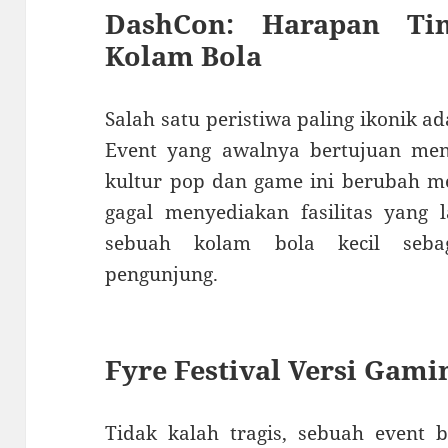
DashCon: Harapan Tin
Kolam Bola
Salah satu peristiwa paling ikonik 
Event yang awalnya bertujuan menj
kultur pop dan game ini berubah men
gagal menyediakan fasilitas yan
sebuah kolam bola kecil seba
pengunjung.
Fyre Festival Versi Gami
Tidak kalah tragis, sebuah event b