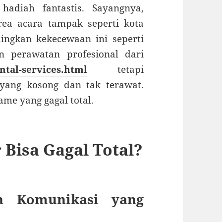
adiah fantastis. Sayangnya,
ea acara tampak seperti kota
ngkan kekecewaan ini seperti
 perawatan profesional dari
tal-services.html
tetapi
yang kosong dan tak terawat.
ame yang gagal total.
Bisa Gagal Total?
n Komunikasi yang