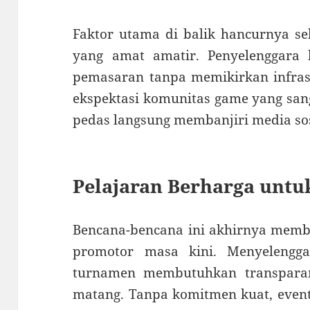
Faktor utama di balik hancurnya s
yang amat amatir. Penyelenggara k
pemasaran tanpa memikirkan infrastr
ekspektasi komunitas game yang sanga
pedas langsung membanjiri media sos
Pelajaran Berharga unt
Bencana-bencana ini akhirnya membe
promotor masa kini. Menyelengg
turnamen membutuhkan transparan
matang. Tanpa komitmen kuat, even