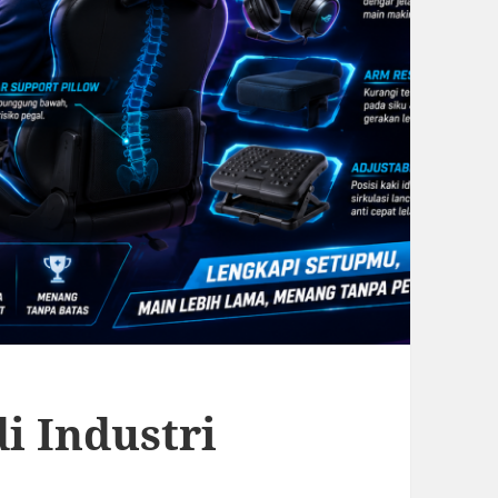
i Industri