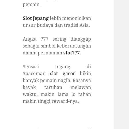
pemain.
Slot Jepang
lebih menonjolkan
unsur budaya dan tradisi Asia.
Angka 777 sering dianggap
sebagai simbol keberuntungan
dalam permainan
slot777
.
Sensasi tegang di
Spaceman
slot gacor
bikin
banyak pemain nagih. Rasanya
kayak taruhan melawan
waktu, makin lama lo tahan
makin tinggi reward-nya.