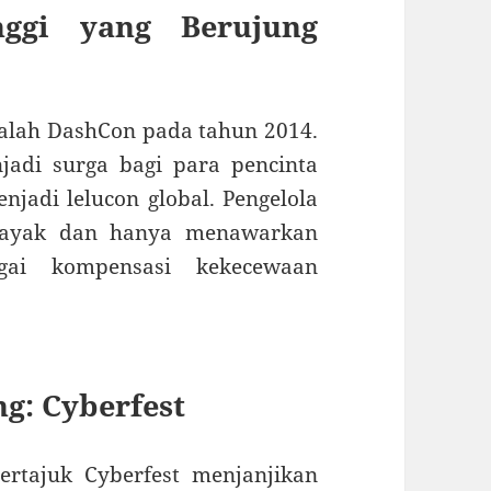
ggi yang Berujung
adalah DashCon pada tahun 2014.
adi surga bagi para pencinta
jadi lelucon global. Pengelola
g layak dan hanya menawarkan
gai kompensasi kekecewaan
ng: Cyberfest
ertajuk Cyberfest menjanjikan