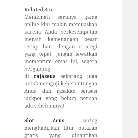
Related Site
Menikmati serunya game
online kini makin memuaskan
karena Anda berkesempatan
meraih kemenangan besar
setiap hari dengan strategi
yang tepat. Jangan lewatkan
momentum emas ini, segera
bergabung
di
rajazeus
sekarang juga
untuk menguji keberuntungan
Anda dan rasakan sensasi
jackpot yang belum pernah
ada sebelumnya!
Slot Zeus
sering
menghadirkan fitur putaran
gratis yang dinantikan