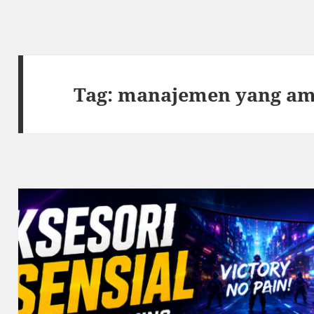
Tag:
manajemen yang am