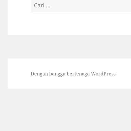
Cari
untuk:
Dengan bangga bertenaga WordPress