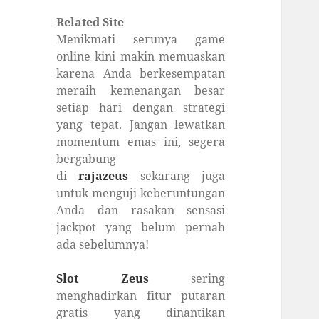
Related Site
Menikmati serunya game
online kini makin memuaskan
karena Anda berkesempatan
meraih kemenangan besar
setiap hari dengan strategi
yang tepat. Jangan lewatkan
momentum emas ini, segera
bergabung
di
rajazeus
sekarang juga
untuk menguji keberuntungan
Anda dan rasakan sensasi
jackpot yang belum pernah
ada sebelumnya!
Slot Zeus
sering
menghadirkan fitur putaran
gratis yang dinantikan