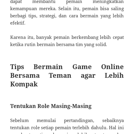
dapat membantu pemain meningkatkan
kemampuan mereka. Selain itu, pemain bisa saling
berbagi tips, strategi, dan cara bermain yang lebih
efektif.
Karena itu, banyak pemain berkembang lebih cepat
ketika rutin bermain bersama tim yang solid.
Tips Bermain Game Online
Bersama Teman agar Lebih
Kompak
Tentukan Role Masing-Masing
Sebelum memulai pertandingan, sebaiknya
tentukan role setiap pemain terlebih dahulu. Hal ini