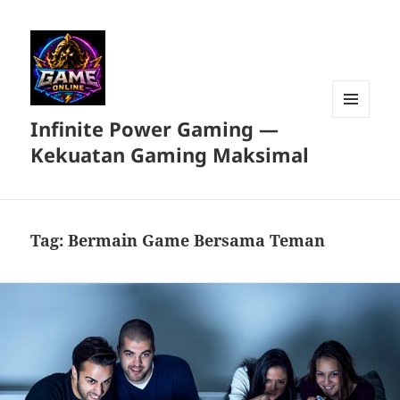
Infinite Power Gaming —
MENU
DAN
Kekuatan Gaming Maksimal
WIDGET
Tag:
Bermain Game Bersama Teman