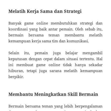
Melatih Kerja Sama dan Strategi
Banyak game online membutuhkan strategi dan
koordinasi yang baik antar pemain. Oleh sebab itu,
bermain bersama teman membantu melatih
kemampuan kerja sama tim dan komunikasi.
Selain itu, pemain juga belajar mengambil
keputusan dengan cepat dalam situasi tertentu. Hal
ini membuat game online tidak hanya sekadar
hiburan, tetapi juga sarana melatih kemampuan
berpikir.
Membantu Meningkatkan Skill Bermain
Bermain bersama teman yang lebih berpengalaman