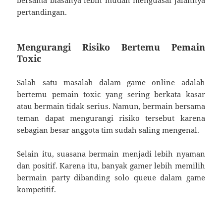
bersama biasanya lebih mudah menguasai jalannya
pertandingan.
Mengurangi Risiko Bertemu Pemain
Toxic
Salah satu masalah dalam game online adalah
bertemu pemain toxic yang sering berkata kasar
atau bermain tidak serius. Namun, bermain bersama
teman dapat mengurangi risiko tersebut karena
sebagian besar anggota tim sudah saling mengenal.
Selain itu, suasana bermain menjadi lebih nyaman
dan positif. Karena itu, banyak gamer lebih memilih
bermain party dibanding solo queue dalam game
kompetitif.