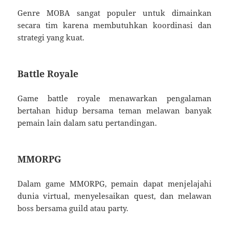
Genre MOBA sangat populer untuk dimainkan
secara tim karena membutuhkan koordinasi dan
strategi yang kuat.
Battle Royale
Game battle royale menawarkan pengalaman
bertahan hidup bersama teman melawan banyak
pemain lain dalam satu pertandingan.
MMORPG
Dalam game MMORPG, pemain dapat menjelajahi
dunia virtual, menyelesaikan quest, dan melawan
boss bersama guild atau party.