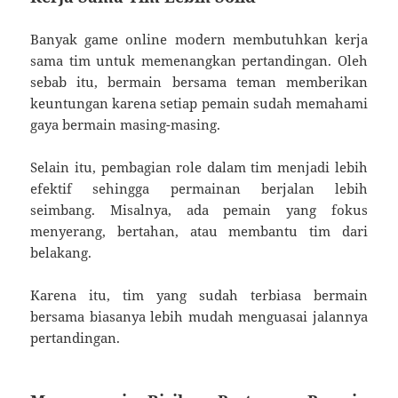
Banyak game online modern membutuhkan kerja
sama tim untuk memenangkan pertandingan. Oleh
sebab itu, bermain bersama teman memberikan
keuntungan karena setiap pemain sudah memahami
gaya bermain masing-masing.
Selain itu, pembagian role dalam tim menjadi lebih
efektif sehingga permainan berjalan lebih
seimbang. Misalnya, ada pemain yang fokus
menyerang, bertahan, atau membantu tim dari
belakang.
Karena itu, tim yang sudah terbiasa bermain
bersama biasanya lebih mudah menguasai jalannya
pertandingan.