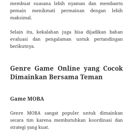
membuat suasana lebih nyaman dan membantu
pemain menikmati permainan dengan lebih
maksimal.
Selain itu, kekalahan juga bisa dijadikan bahan
evaluasi dan pengalaman untuk pertandingan
berikutnya.
Genre Game Online yang Cocok
Dimainkan Bersama Teman
Game MOBA
Genre MOBA sangat populer untuk dimainkan
secara tim karena membutuhkan koordinasi dan
strategi yang kuat.