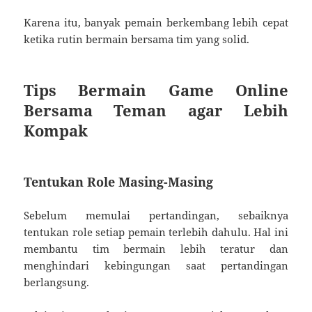
Karena itu, banyak pemain berkembang lebih cepat
ketika rutin bermain bersama tim yang solid.
Tips Bermain Game Online
Bersama Teman agar Lebih
Kompak
Tentukan Role Masing-Masing
Sebelum memulai pertandingan, sebaiknya
tentukan role setiap pemain terlebih dahulu. Hal ini
membantu tim bermain lebih teratur dan
menghindari kebingungan saat pertandingan
berlangsung.