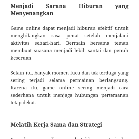
Menjadi Sarana Hiburan yang
Menyenangkan
Game online dapat menjadi hiburan efektif untuk
menghilangkan rasa penat setelah menjalani
aktivitas sehari-hari. Bermain bersama teman
membuat suasana menjadi lebih santai dan penuh
keseruan.
Selain itu, banyak momen lucu dan tak terduga yang
sering terjadi selama permainan berlangsung.
Karena itu, game online sering menjadi cara
sederhana untuk menjaga hubungan pertemanan
tetap dekat.
Melatih Kerja Sama dan Strategi