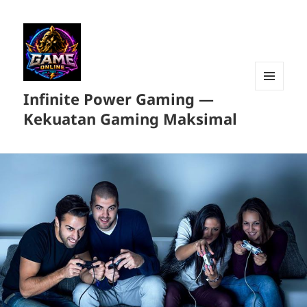
Infinite Power Gaming —
MENU
DAN
Kekuatan Gaming Maksimal
WIDGET