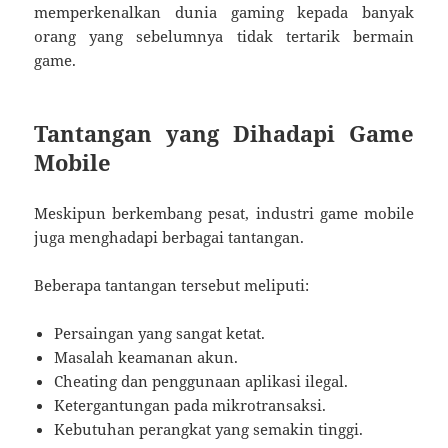
memperkenalkan dunia gaming kepada banyak
orang yang sebelumnya tidak tertarik bermain
game.
Tantangan yang Dihadapi Game
Mobile
Meskipun berkembang pesat, industri game mobile
juga menghadapi berbagai tantangan.
Beberapa tantangan tersebut meliputi:
Persaingan yang sangat ketat.
Masalah keamanan akun.
Cheating dan penggunaan aplikasi ilegal.
Ketergantungan pada mikrotransaksi.
Kebutuhan perangkat yang semakin tinggi.