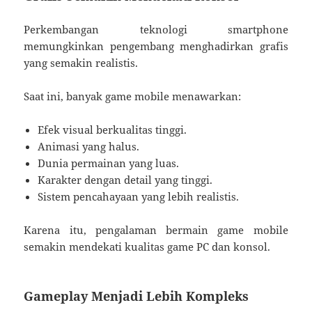
Perkembangan teknologi smartphone
memungkinkan pengembang menghadirkan grafis
yang semakin realistis.
Saat ini, banyak game mobile menawarkan:
Efek visual berkualitas tinggi.
Animasi yang halus.
Dunia permainan yang luas.
Karakter dengan detail yang tinggi.
Sistem pencahayaan yang lebih realistis.
Karena itu, pengalaman bermain game mobile
semakin mendekati kualitas game PC dan konsol.
Gameplay Menjadi Lebih Kompleks