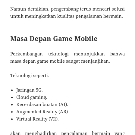
Namun demikian, pengembang terus mencari solusi
untuk meningkatkan kualitas pengalaman bermain.
Masa Depan Game Mobile
Perkembangan teknologi menunjukkan bahwa
masa depan game mobile sangat menjanjikan.
Teknologi seperti:
Jaringan 5G.
Cloud gaming.
Kecerdasan buatan (AI).
Augmented Reality (AR).
Virtual Reality (VR).
akan menghadirkan pengalaman bermain yang