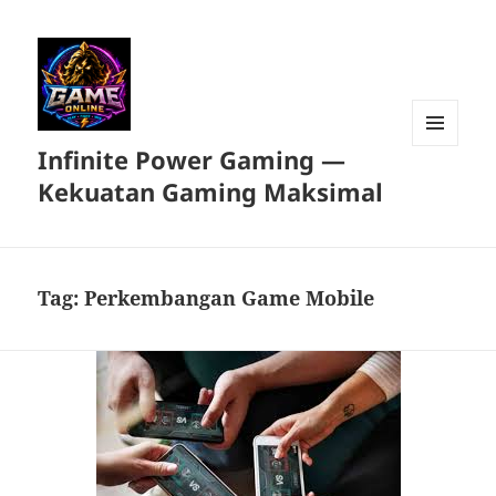
Infinite Power Gaming —
MENU
DAN
Kekuatan Gaming Maksimal
WIDGET
Tag:
Perkembangan Game Mobile