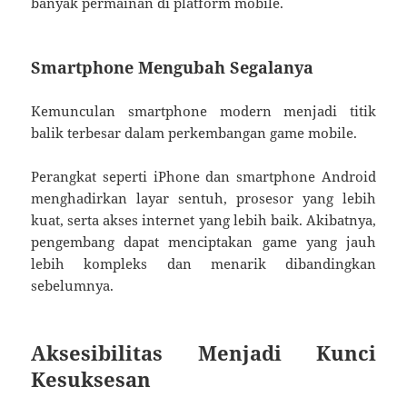
banyak permainan di platform mobile.
Smartphone Mengubah Segalanya
Kemunculan smartphone modern menjadi titik
balik terbesar dalam perkembangan game mobile.
Perangkat seperti iPhone dan smartphone Android
menghadirkan layar sentuh, prosesor yang lebih
kuat, serta akses internet yang lebih baik. Akibatnya,
pengembang dapat menciptakan game yang jauh
lebih kompleks dan menarik dibandingkan
sebelumnya.
Aksesibilitas Menjadi Kunci
Kesuksesan