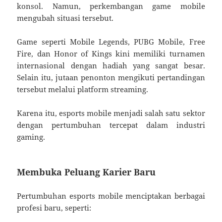
konsol. Namun, perkembangan game mobile
mengubah situasi tersebut.
Game seperti Mobile Legends, PUBG Mobile, Free
Fire, dan Honor of Kings kini memiliki turnamen
internasional dengan hadiah yang sangat besar.
Selain itu, jutaan penonton mengikuti pertandingan
tersebut melalui platform streaming.
Karena itu, esports mobile menjadi salah satu sektor
dengan pertumbuhan tercepat dalam industri
gaming.
Membuka Peluang Karier Baru
Pertumbuhan esports mobile menciptakan berbagai
profesi baru, seperti: