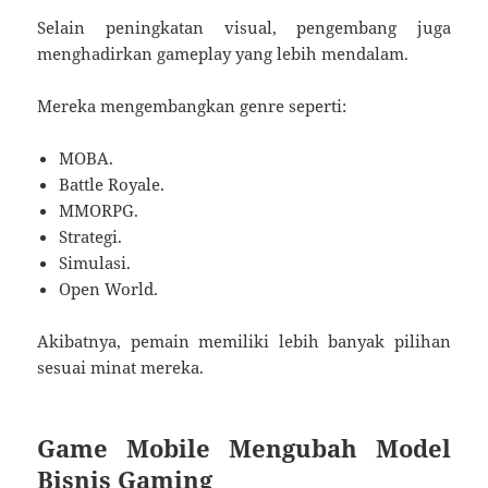
Selain peningkatan visual, pengembang juga
menghadirkan gameplay yang lebih mendalam.
Mereka mengembangkan genre seperti:
MOBA.
Battle Royale.
MMORPG.
Strategi.
Simulasi.
Open World.
Akibatnya, pemain memiliki lebih banyak pilihan
sesuai minat mereka.
Game Mobile Mengubah Model
Bisnis Gaming