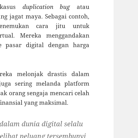
 kasus
duplication bug
atau
g jagat maya. Sebagai contoh,
nemukan cara jitu untuk
irtual. Mereka menggandakan
e pasar digital dengan harga
reka melonjak drastis dalam
juga sering melanda platform
yak orang sengaja mencari celah
inansial yang maksimal.
alam dunia digital selalu
elihat peluang tersembunyi