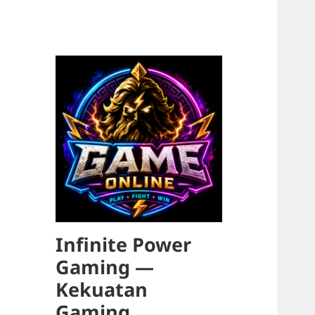
Infinite Power
Gaming —
Kekuatan
Gaming