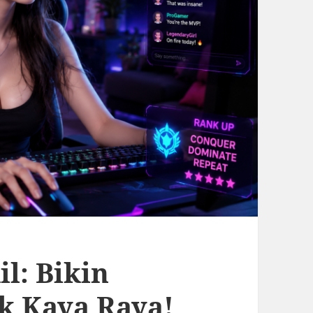
l: Bikin
 Kaya Raya!