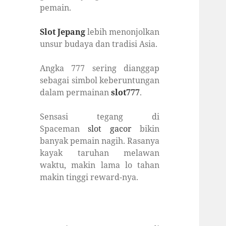
pemain.
Slot Jepang
lebih menonjolkan
unsur budaya dan tradisi Asia.
Angka 777 sering dianggap
sebagai simbol keberuntungan
dalam permainan
slot777
.
Sensasi tegang di
Spaceman
slot gacor
bikin
banyak pemain nagih. Rasanya
kayak taruhan melawan
waktu, makin lama lo tahan
makin tinggi reward-nya.