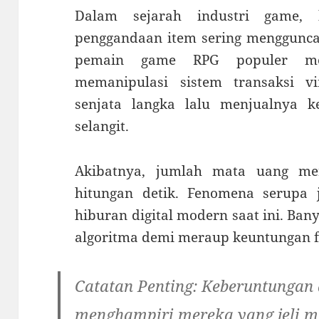
Dalam sejarah industri game,
penggandaan item sering mengguncan
pemain game RPG populer me
memanipulasi sistem transaksi v
senjata langka lalu menjualnya k
selangit.
Akibatnya, jumlah mata uang me
hitungan detik. Fenomena serupa 
hiburan digital modern saat ini. Ban
algoritma demi meraup keuntungan f
Catatan Penting:
Keberuntungan d
menghampiri mereka yang jeli m