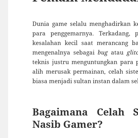
Dunia game selalu menghadirkan ke
para penggemarnya. Terkadang,
kesalahan kecil saat merancang b
mengenalnya sebagai
bug
atau
glit
teknis justru menguntungkan para p
alih merusak permainan, celah sis
biasa menjadi sultan instan dalam se
Bagaimana Celah 
Nasib Gamer?