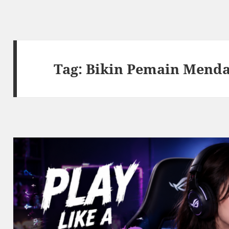
Tag:
Bikin Pemain Menda