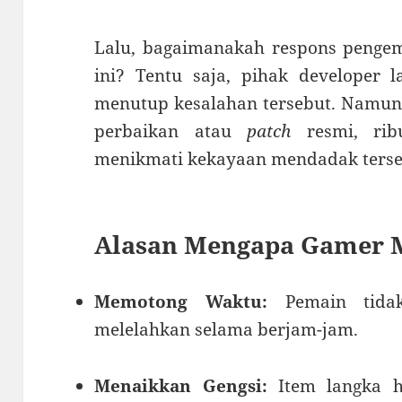
Lalu, bagaimanakah respons penge
ini? Tentu saja, pihak developer 
menutup kesalahan tersebut. Namun
perbaikan atau
patch
resmi, rib
menikmati kekayaan mendadak terse
Alasan Mengapa Gamer 
Memotong Waktu:
Pemain tida
melelahkan selama berjam-jam.
Menaikkan Gengsi:
Item langka h