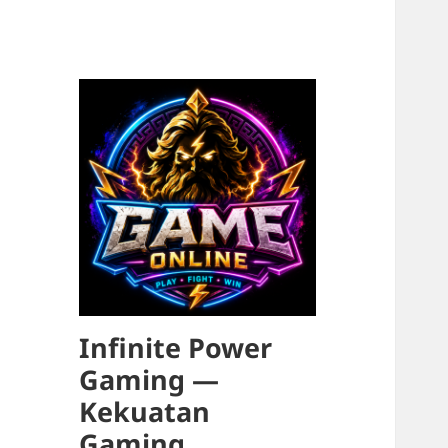
Infinite Power
Gaming —
Kekuatan
Gaming